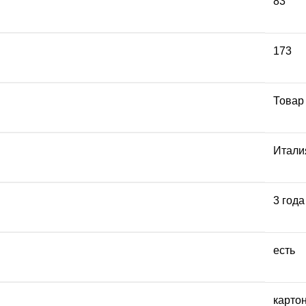
83
173
Товар
Итали
3 года
есть
карто