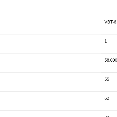
VBT-6
1
58,00
55
62