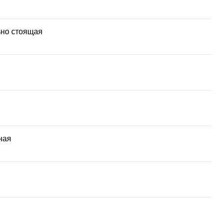
ьно стоящая
ная