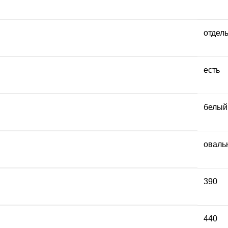
отдел
есть
белый
оваль
390
440