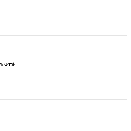
я/Китай
н