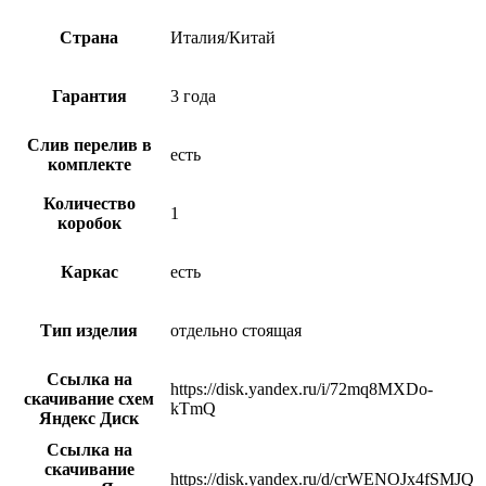
Страна
Италия/Китай
Гарантия
3 года
Слив перелив в
есть
комплекте
Количество
1
коробок
Каркас
есть
Тип изделия
отдельно стоящая
Ссылка на
https://disk.yandex.ru/i/72mq8MXDo-
скачивание схем
kTmQ
Яндекс Диск
Ссылка на
скачивание
https://disk.yandex.ru/d/crWENOJx4fSMJQ