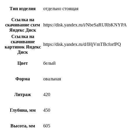
Тип изделия
отдельно стоящая
Ссылка на
скачивание схем
https://disk.yandex.ru/i/NbeSaRURbKNYPA
Яндекс Диск
Ссылка на
скачивание
https://disk.yandex.ru/d/IHjVmTBcforfPQ
картинок Яндекс
Диск
Цвет
белый
Форма
овальная
Литраж
420
Глубина, мм
450
Высота, мм
605