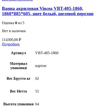
Ванна акриловая Vincea VBT-405-1860,
1860*885*605, цвет белый, щелевой перелив
Оценка
0
из 5
Нет в наличии
114300,00
₽
Подробнее
Артикул
VBT-405-1860
Материал
картон
упаковки
Вес Брутто кг
62
Вес Нетто
51
Высота упаковки
64