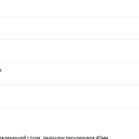
я
ржавеющей стали, диапазон регулировок 40мм