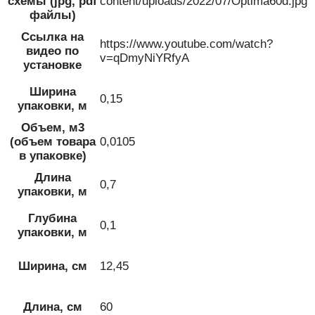
схемы (jpg, pdf
content/uploads/2022/07/Optima60d.jpg
файлы)
Ссылка на
https://www.youtube.com/watch?
видео по
v=qDmyNiYRfyA
установке
Ширина
0,15
упаковки, м
Объем, м3
(объем товара
0,0105
в упаковке)
Длина
0,7
упаковки, м
Глубина
0,1
упаковки, м
Ширина, см
12,45
Длина, см
60