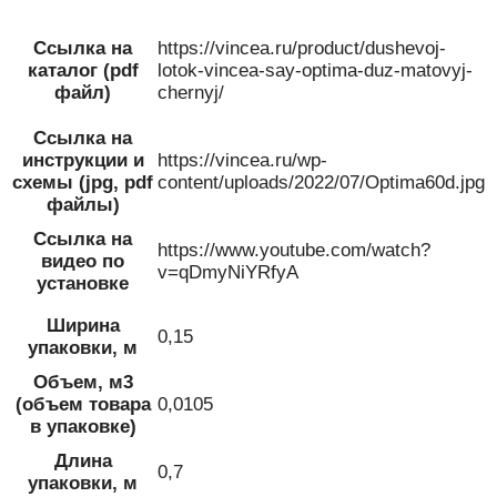
Ссылка на
https://vincea.ru/product/dushevoj-
каталог (pdf
lotok-vincea-say-optima-duz-matovyj-
файл)
chernyj/
Ссылка на
инструкции и
https://vincea.ru/wp-
схемы (jpg, pdf
content/uploads/2022/07/Optima60d.jpg
файлы)
Ссылка на
https://www.youtube.com/watch?
видео по
v=qDmyNiYRfyA
установке
Ширина
0,15
упаковки, м
Объем, м3
(объем товара
0,0105
в упаковке)
Длина
0,7
упаковки, м