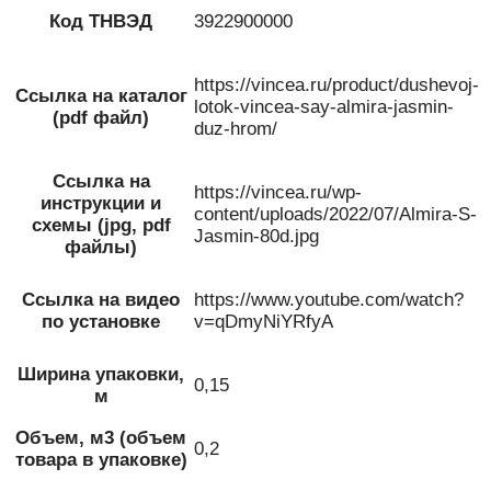
Код ТНВЭД
3922900000
https://vincea.ru/product/dushevoj-
Ссылка на каталог
lotok-vincea-say-almira-jasmin-
(pdf файл)
duz-hrom/
Ссылка на
https://vincea.ru/wp-
инструкции и
content/uploads/2022/07/Almira-S-
схемы (jpg, pdf
Jasmin-80d.jpg
файлы)
Ссылка на видео
https://www.youtube.com/watch?
по установке
v=qDmyNiYRfyA
Ширина упаковки,
0,15
м
Объем, м3 (объем
0,2
товара в упаковке)