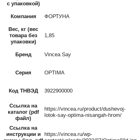
с упаковкой)
Компания
ФОРТУНА
Вес, кг (вес
товара без
1,85
упаковки)
Бренд
Vincea Say
Серия
OPTIMA
Код ТНВЭД
3922900000
Ссылка на
https://vincea.ru/product/dushevoj-
каталог (pdf
lotok-say-optima-nisangah-hrom/
файл)
Ссылка на
инструкции и
https://vincea.ru/wp-