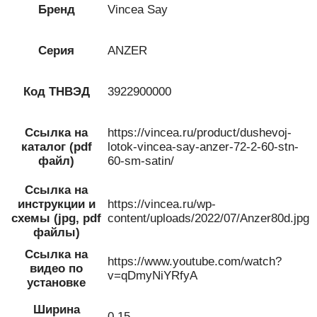
Бренд
Vincea Say
Серия
ANZER
Код ТНВЭД
3922900000
Ссылка на
https://vincea.ru/product/dushevoj-
каталог (pdf
lotok-vincea-say-anzer-72-2-60-stn-
файл)
60-sm-satin/
Ссылка на
инструкции и
https://vincea.ru/wp-
схемы (jpg, pdf
content/uploads/2022/07/Anzer80d.jpg
файлы)
Ссылка на
https://www.youtube.com/watch?
видео по
v=qDmyNiYRfyA
установке
Ширина
0,15