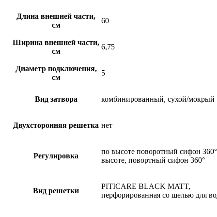
Длина внешней части,
60
см
Ширина внешней части,
6,75
см
Диаметр подключения,
5
см
Вид затвора
комбинированный, сухой/мокрый
Двухсторонняя решетка
нет
по высоте поворотный сифон 360°
Регулировка
высоте, повортный сифон 360°
PITICARE BLACK MATT,
Вид решетки
перфорированная со щелью для в