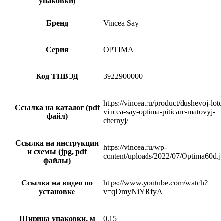
упаковки)
Бренд
Vincea Say
Серия
OPTIMA
Код ТНВЭД
3922900000
https://vincea.ru/product/dushevoj-lot
Ссылка на каталог (pdf
vincea-say-optima-piticare-matovyj-
файл)
chernyj/
Ссылка на инструкции
https://vincea.ru/wp-
и схемы (jpg, pdf
content/uploads/2022/07/Optima60d.
файлы)
Ссылка на видео по
https://www.youtube.com/watch?
установке
v=qDmyNiYRfyA
Ширина упаковки, м
0,15