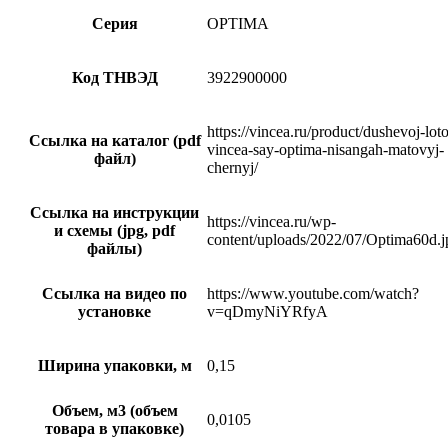
Серия
OPTIMA
Код ТНВЭД
3922900000
https://vincea.ru/product/dushevoj-lot
Ссылка на каталог (pdf
vincea-say-optima-nisangah-matovyj-
файл)
chernyj/
Ссылка на инструкции
https://vincea.ru/wp-
и схемы (jpg, pdf
content/uploads/2022/07/Optima60d.j
файлы)
Ссылка на видео по
https://www.youtube.com/watch?
установке
v=qDmyNiYRfyA
Ширина упаковки, м
0,15
Объем, м3 (объем
0,0105
товара в упаковке)