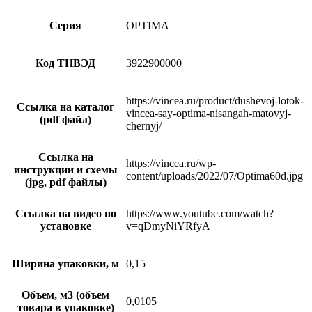
Серия
OPTIMA
Код ТНВЭД
3922900000
https://vincea.ru/product/dushevoj-lotok-
Ссылка на каталог
vincea-say-optima-nisangah-matovyj-
(pdf файл)
chernyj/
Ссылка на
https://vincea.ru/wp-
инструкции и схемы
content/uploads/2022/07/Optima60d.jpg
(jpg, pdf файлы)
Ссылка на видео по
https://www.youtube.com/watch?
установке
v=qDmyNiYRfyA
Ширина упаковки, м
0,15
Объем, м3 (объем
0,0105
товара в упаковке)