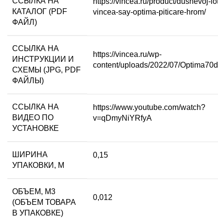
ССЫЛКА НА
https://vincea.ru/product/dushevoj-lo
КАТАЛОГ (PDF
vincea-say-optima-piticare-hrom/
ФАЙЛ)
ССЫЛКА НА
https://vincea.ru/wp-
ИНСТРУКЦИИ И
content/uploads/2022/07/Optima70d
СХЕМЫ (JPG, PDF
ФАЙЛЫ)
ССЫЛКА НА
https://www.youtube.com/watch?
ВИДЕО ПО
v=qDmyNiYRfyA
УСТАНОВКЕ
ШИРИНА
0,15
УПАКОВКИ, М
ОБЪЕМ, М3
0,012
(ОБЪЕМ ТОВАРА
В УПАКОВКЕ)