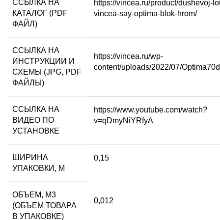
ССЫЛКА НА
https://vincea.ru/product/dushevoj-lo
КАТАЛОГ (PDF
vincea-say-optima-blok-hrom/
ФАЙЛ)
ССЫЛКА НА
https://vincea.ru/wp-
ИНСТРУКЦИИ И
content/uploads/2022/07/Optima70d
СХЕМЫ (JPG, PDF
ФАЙЛЫ)
ССЫЛКА НА
https://www.youtube.com/watch?
ВИДЕО ПО
v=qDmyNiYRfyA
УСТАНОВКЕ
ШИРИНА
0,15
УПАКОВКИ, М
ОБЪЕМ, М3
0,012
(ОБЪЕМ ТОВАРА
В УПАКОВКЕ)