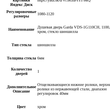
картинки
https://yadi.sk/d/Vr3KmPsYi7i4tQ
Яндекс Диск
Регулировочные
1080-1120
размеры
Душевая дверь Garda VDS-1G110CH, 1100,
Наименование
хром, стекло шиншилла
Тип стекла
шиншилла
Толщина стекла
6мм
Количество
1
дверей
Отщелкивающиеся нижние ролики, верхн
Дополнительное
ролики из нержавеющей стали, диапазон
Описание
регулировок 40мм
Цвет
хром