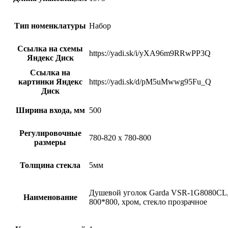
Тип номенклатуры
Набор
Ссылка на схемы
https://yadi.sk/i/yXA96m9RRwPP3Q
Яндекс Диск
Ссылка на
картинки Яндекс
https://yadi.sk/d/pM5uMwwg95Fu_Q
Диск
Ширина входа, мм
500
Регулировочные
780-820 x 780-800
размеры
Толщина стекла
5мм
Душевой уголок Garda VSR-1G8080CL
Наименование
800*800, хром, стекло прозрачное