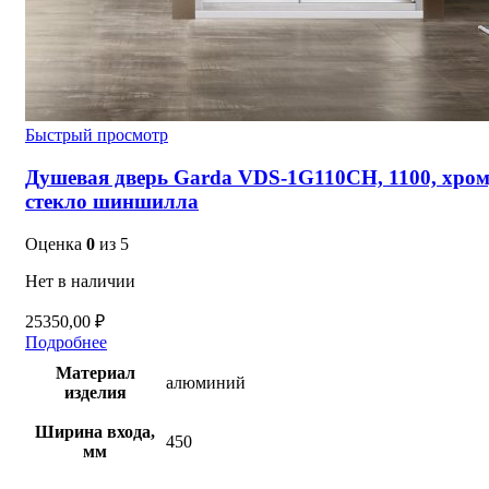
Быстрый просмотр
Душевая дверь Garda VDS-1G110CH, 1100, хром
стекло шиншилла
Оценка
0
из 5
Нет в наличии
25350,00
₽
Подробнее
Материал
алюминий
изделия
Ширина входа,
450
мм