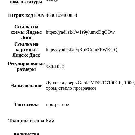
номенклатуры
Штрих-код EAN
4630109460854
Ссылка на
схемы Яндекс
https://yadi.sk/i/w1s9ylumxDqQOw
Диск
Ссылка на
картинки
https://yadi.sk/d/qRpFCranFPWRGQ
Яндекс Диск
Регулировочные
980-1020
размеры
Душевая дверь Garda VDS-1G100CL, 1000,
Наименование
хром, стекло прозрачное
Тип стекла
прозрачное
Толщина стекла
6мм
Количество