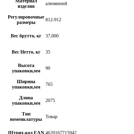
Материал
алюминий
изделия
Регулировочные
812-912
размеры
Вес брутто, кг
37,000
Вес Нетто, кг
35
Высота
90
упаковки,мм
Ширина
765
упаковки,мм
Длина
2075
упаковки,мм
Тип
Товар
номенклатуры
Штрих-код EAN
4620167715942