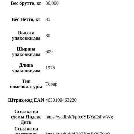
Вес брутто, кг
36,000
Вес Нетто, кг
35
Высота
80
упаковки,мм
Ширина
609
упаковки,мм
Длина
1975
упаковки,мм
Тип
Товар
номенклатуры
Штрих-код EAN
4630109463220
Ссылка на
схемы Яндекс
https://yadi.sk/i/pfceYBYaEsPwWg
Диск
Ссылка на