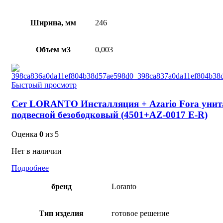
Ширина, мм
246
Объем м3
0,003
Быстрый просмотр
Сет LORANTO Инсталляция + Azario Fora унит
подвесной безободковый (4501+AZ-0017 E-R)
Оценка
0
из 5
Нет в наличии
Подробнее
бренд
Loranto
Тип изделия
готовое решение