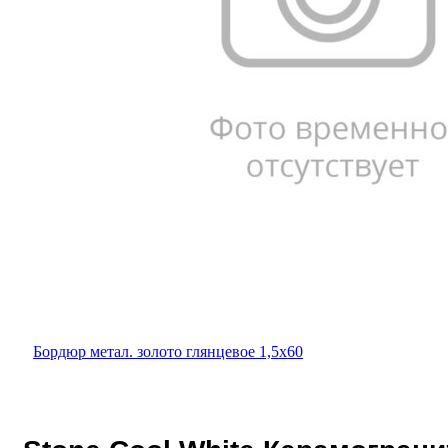
Бордюр метал. золото глянцевое 1,5х60