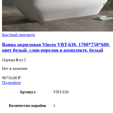
Быстрый просмотр
Ванна акриловая Vincea VBT-630, 1700*750*600,
цвет белый, слив-перелив в комплекте, белый
Оценка
0
из 5
Нет в наличии
96710,00
₽
Подробнее
Артикул
VBT-630
Количество коробок
1