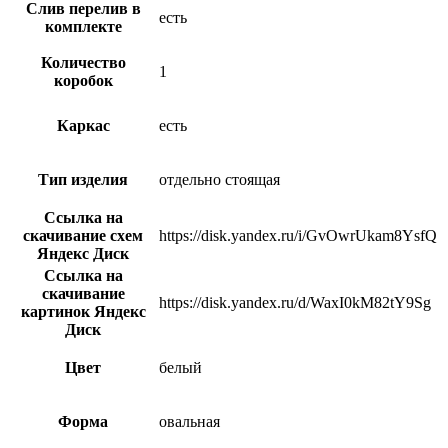
Слив перелив в
есть
комплекте
Количество
1
коробок
Каркас
есть
Тип изделия
отдельно стоящая
Ссылка на
скачивание схем
https://disk.yandex.ru/i/GvOwrUkam8YsfQ
Яндекс Диск
Ссылка на
скачивание
https://disk.yandex.ru/d/WaxI0kM82tY9Sg
картинок Яндекс
Диск
Цвет
белый
Форма
овальная