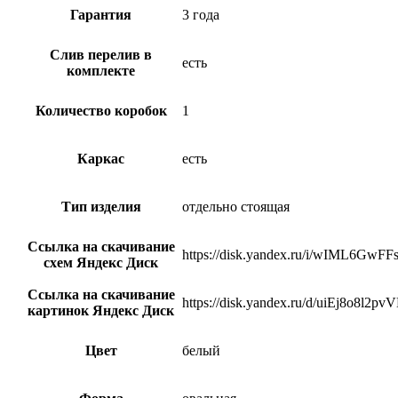
Гарантия
3 года
Слив перелив в
есть
комплекте
Количество коробок
1
Каркас
есть
Тип изделия
отдельно стоящая
Ссылка на скачивание
https://disk.yandex.ru/i/wIML6GwFF
схем Яндекс Диск
Ссылка на скачивание
https://disk.yandex.ru/d/uiEj8o8l2pv
картинок Яндекс Диск
Цвет
белый