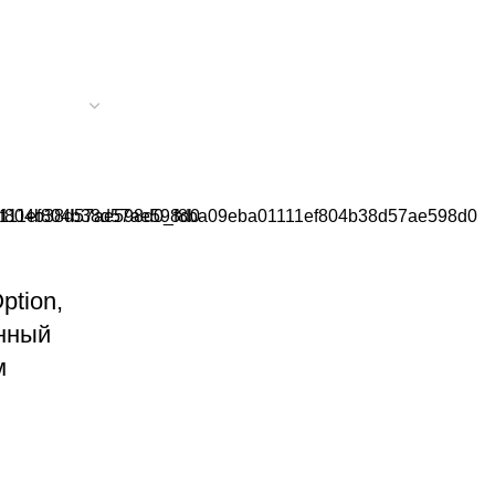
ption,
нный
м