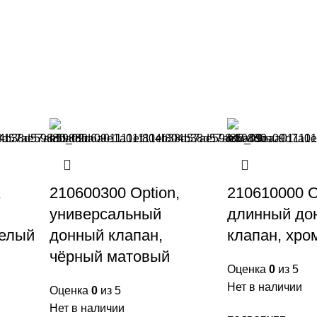
,
210600300 Option,
210610000 O
универсальный
длинный до
белый
донный клапан,
клапан, хро
чёрный матовый
Оценка
0
из 5
Нет в наличии
Оценка
0
из 5
Нет в наличии