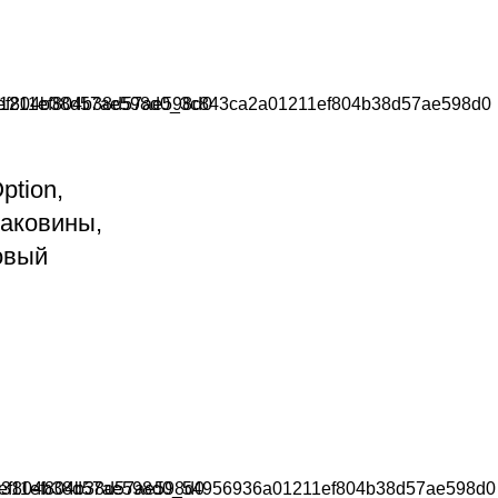
ption,
аковины,
овый