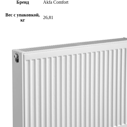
Бренд
Akfa Comfort
Вес с упаковкой,
26,81
кг