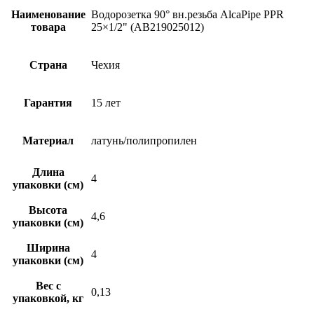
Наименование
Водорозетка 90° вн.резьба AlcaPipe PPR
товара
25×1/2" (AB219025012)
Страна
Чехия
Гарантия
15 лет
Материал
латунь/полипропилен
Длина
4
упаковки (см)
Высота
4,6
упаковки (см)
Ширина
4
упаковки (см)
Вес с
0,13
упаковкой, кг