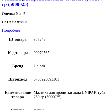
гр (5000025)
Оценка
0
из 5
Нет в наличии
Подробнее
ID товара
357249
Код товара
00079567
Бренд
Unipak
Штрихкод
5708923093301
Наименование
Мастика для пропитки льна UNIPAK туба
товара
250 гр (5000025)