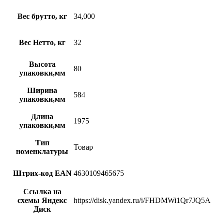
Вес брутто, кг
34,000
Вес Нетто, кг
32
Высота
80
упаковки,мм
Ширина
584
упаковки,мм
Длина
1975
упаковки,мм
Тип
Товар
номенклатуры
Штрих-код EAN
4630109465675
Ссылка на
схемы Яндекс
https://disk.yandex.ru/i/FHDMWi1Qr7JQ5A
Диск