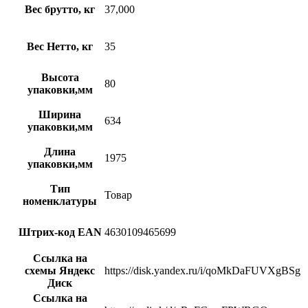
Вес брутто, кг
37,000
Вес Нетто, кг
35
Высота
80
упаковки,мм
Ширина
634
упаковки,мм
Длина
1975
упаковки,мм
Тип
Товар
номенклатуры
Штрих-код EAN
4630109465699
Ссылка на
схемы Яндекс
https://disk.yandex.ru/i/qoMkDaFUVXgBSg
Диск
Ссылка на