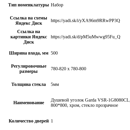
Тип номенклатуры
Набор
Ссылка на схемы
https://yadi.sk/i/yXA96m9RRwPP3Q
Яндекс Диск
Ссылка на
картинки Яндекс
https://yadi.sk/d/pM5uMwwg95Fu_Q
Диск
Ширина входа, мм
500
Регулировочные
780-820 x 780-800
размеры
Толщина стекла
5мм
Душевой уголок Garda VSR-1G8080CL
Наименование
800*800, хром, стекло прозрачное
Количество дверей
1