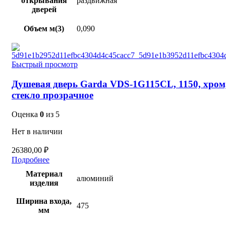
открывания
раздвижная
дверей
Объем м(3)
0,090
Быстрый просмотр
Душевая дверь Garda VDS-1G115CL, 1150, хром
стекло прозрачное
Оценка
0
из 5
Нет в наличии
26380,00
₽
Подробнее
Материал
алюминий
изделия
Ширина входа,
475
мм