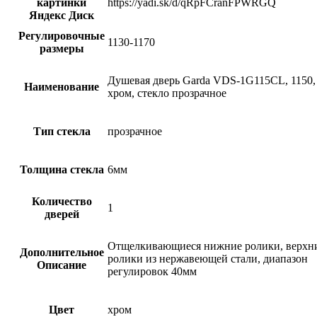
картинки
https://yadi.sk/d/qRpFCranFPWRGQ
Яндекс Диск
Регулировочные
1130-1170
размеры
Душевая дверь Garda VDS-1G115CL, 1150,
Наименование
хром, стекло прозрачное
Тип стекла
прозрачное
Толщина стекла
6мм
Количество
1
дверей
Отщелкивающиеся нижние ролики, верхн
Дополнительное
ролики из нержавеющей стали, диапазон
Описание
регулировок 40мм
Цвет
хром