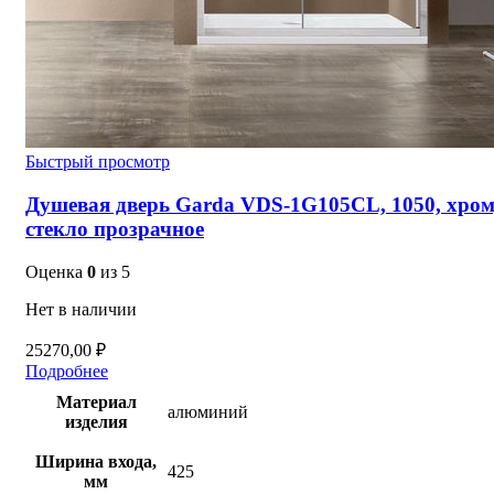
Быстрый просмотр
Душевая дверь Garda VDS-1G105CL, 1050, хром
стекло прозрачное
Оценка
0
из 5
Нет в наличии
25270,00
₽
Подробнее
Материал
алюминий
изделия
Ширина входа,
425
мм