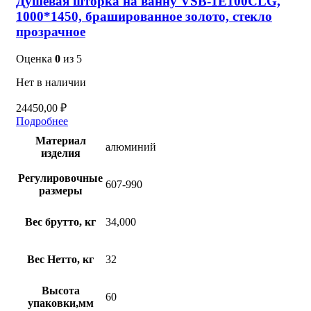
Душевая шторка на ванну VSB-1E100CLG,
1000*1450, брашированное золото, стекло
прозрачное
Оценка
0
из 5
Нет в наличии
24450,00
₽
Подробнее
Материал
алюминий
изделия
Регулировочные
607-990
размеры
Вес брутто, кг
34,000
Вес Нетто, кг
32
Высота
60
упаковки,мм