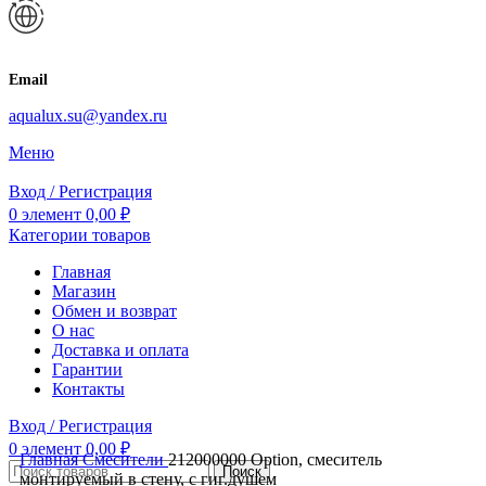
Email
aqualux.su@yandex.ru
Меню
Вход / Регистрация
0
элемент
0,00
₽
Категории товаров
Главная
Магазин
Обмен и возврат
О нас
Доставка и оплата
Гарантии
Контакты
Вход / Регистрация
0
элемент
0,00
₽
Главная
Смесители
212000000 Option, смеситель
Поиск
монтируемый в стену, с гиг.душем