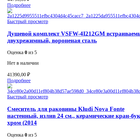
Подробнее
Быстрый просмотр
Душевой комплект VSFW-4I212GM встраиваем
двухрежимный, вороненая сталь
Оценка
0
из 5
Нет в наличии
41390,00
₽
Подробнее
Быстрый просмотр
Смеситель для раковины Kludi Nova Fonte
настенный, излив 24 см., керамические кран-бу
хром (2014
Оценка
0
из 5