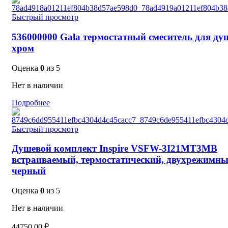
Быстрый просмотр
536000000 Gala термостатный смеситель для ду
хром
Оценка
0
из 5
Нет в наличии
Подробнее
Быстрый просмотр
Душевой комплект Inspire VSFW-3I21MT3MB
встраиваемый, термостатический, двухрежимны
черный
Оценка
0
из 5
Нет в наличии
44750,00
₽